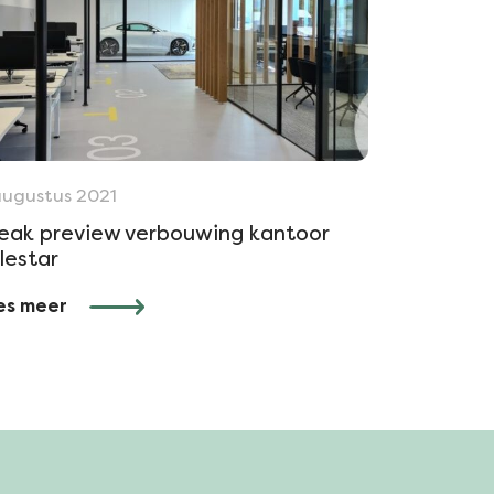
augustus 2021
eak preview verbouwing kantoor
lestar
es meer