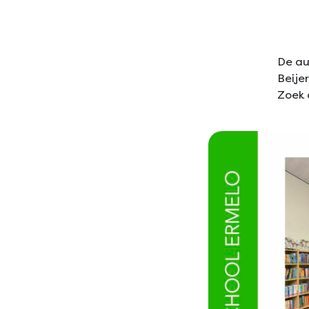
De au
Beije
Zoek 