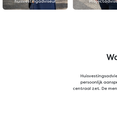
huisvestingadviseur
Projectadvis
Wa
Huisvestingsadvie
persoonlijk aans
centraal zet. De mens