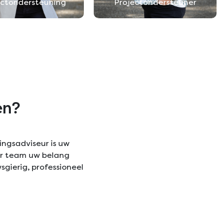
ectondersteuning
Projectondersteuner
en?
ingsadviseur is uw
ir team uw belang
sgierig, professioneel