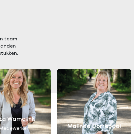
en team
 handen
stukken.
iza Wamelink
Malinda Dorrepaal
Medewerker