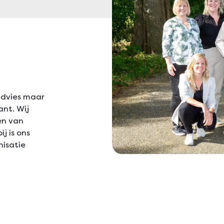
advies maar
ant. Wij
en van
j is ons
isatie