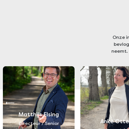
Onze i
bevlog
neemt. 
Matthijs Elsing
Anke Otte
Directeur / Senior